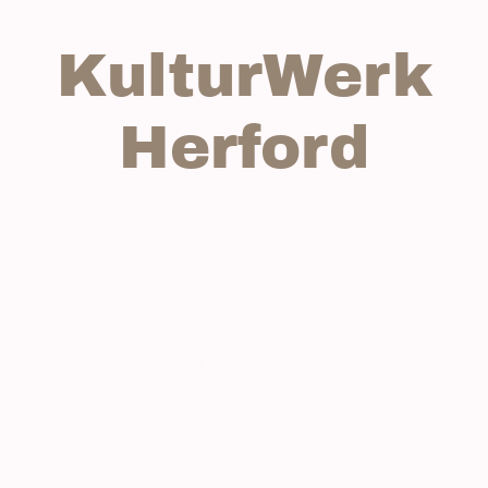
KulturWerk
Herford
onzerte
Tickets
Muttizettel
Servicekraft
Fotos